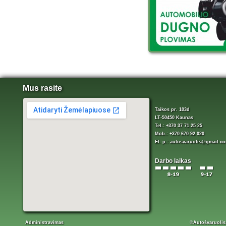
Mus rasite
Taikos pr. 103d
LT-50450 Kaunas
Tel.: +370 37 71 25 25
Mob.: +370 670 92 020
El. p.:
autosvaruolis@gmail.c
Darbo laikas
Administravimas
©Autošvaruolis