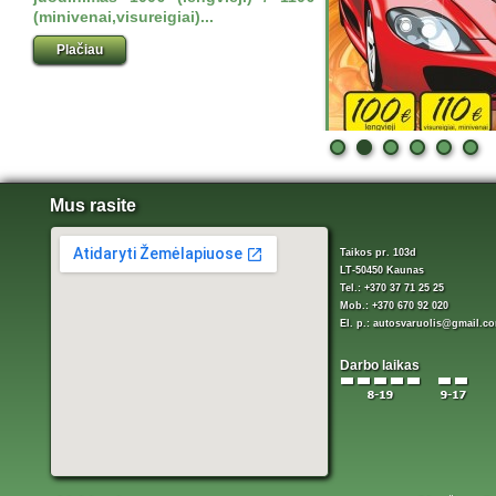
(minivenai,visureigiai)...
Plačiau
Mus rasite
Taikos pr. 103d
LT-50450 Kaunas
Tel.: +370 37 71 25 25
Mob.: +370 670 92 020
El. p.:
autosvaruolis@gmail.c
Darbo laikas