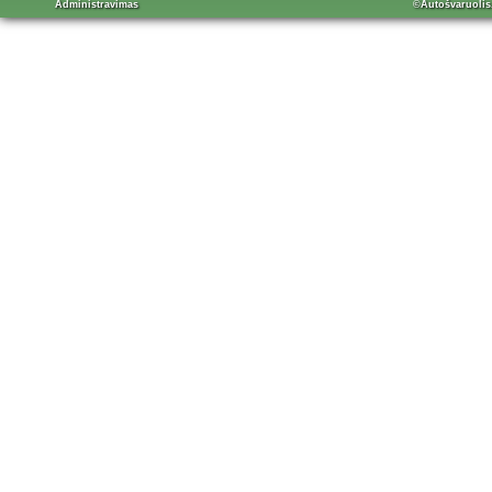
Administravimas
©Autošvaruolis