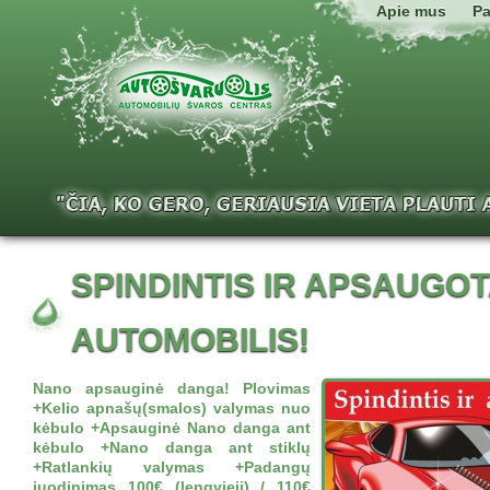
Apie mus
Pa
SPINDINTIS IR APSAUGO
AUTOMOBILIS!
Nano apsauginė danga! Plovimas
+Kelio apnašų(smalos) valymas nuo
kėbulo +Apsauginė Nano danga ant
kėbulo +Nano danga ant stiklų
+Ratlankių valymas +Padangų
juodinimas 100€ (lengvieji) / 110€